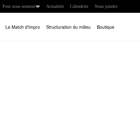
Pour nous soutenir❤️
Actualités
Calendrier
Nous joindre
Le Match d'Impro
Structuration du milieu
Boutique