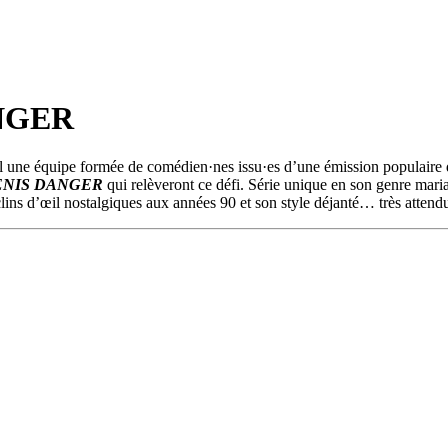
ANGER
el une équipe formée de comédien·nes issu·es d’une émission populaire
NIS DANGER
qui relèveront ce défi. Série unique en son genre maria
ns d’œil nostalgiques aux années 90 et son style déjanté… très attendue