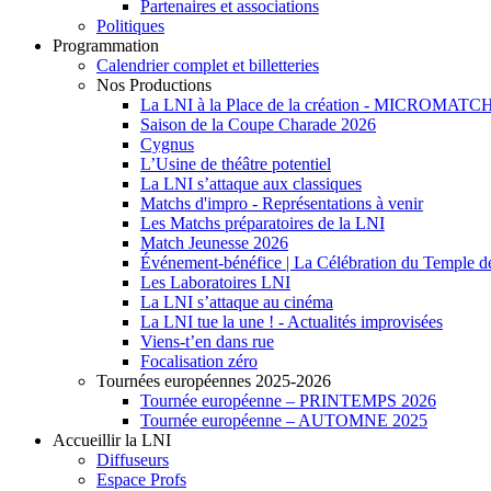
Partenaires et associations
Politiques
Programmation
Calendrier complet et billetteries
Nos Productions
La LNI à la Place de la création - MICROMAT
Saison de la Coupe Charade 2026
Cygnus
L’Usine de théâtre potentiel
La LNI s’attaque aux classiques
Matchs d'impro - Représentations à venir
Les Matchs préparatoires de la LNI
Match Jeunesse 2026
Événement-bénéfice | La Célébration du Temple 
Les Laboratoires LNI
La LNI s’attaque au cinéma
La LNI tue la une ! - Actualités improvisées
Viens-t’en dans rue
Focalisation zéro
Tournées européennes 2025-2026
Tournée européenne – PRINTEMPS 2026
Tournée européenne – AUTOMNE 2025
Accueillir la LNI
Diffuseurs
Espace Profs