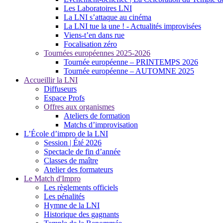
Les Laboratoires LNI
La LNI s’attaque au cinéma
La LNI tue la une ! - Actualités improvisées
Viens-t’en dans rue
Focalisation zéro
Tournées européennes 2025-2026
Tournée européenne – PRINTEMPS 2026
Tournée européenne – AUTOMNE 2025
Accueillir la LNI
Diffuseurs
Espace Profs
Offres aux organismes
Ateliers de formation
Matchs d’improvisation
L’École d’impro de la LNI
Session | Été 2026
Spectacle de fin d’année
Classes de maître
Atelier des formateurs
Le Match d'Impro
Les règlements officiels
Les pénalités
Hymne de la LNI
Historique des gagnants