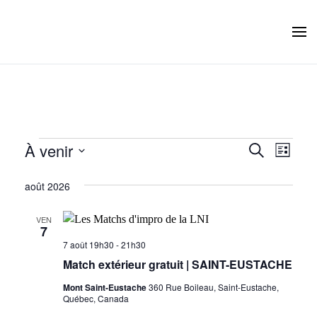
Skip to main content
Évènements
À venir
Recherc
Navi
Recherche
Liste
Sélectionnez
de
et
août 2026
une
vues
navigati
date.
Évèn
VEN
de
7
7 août 19h30
-
21h30
vues
Match extérieur gratuit | SAINT-EUSTACHE
Évèneme
Mont Saint-Eustache
360 Rue Boileau, Saint-Eustache,
Québec, Canada