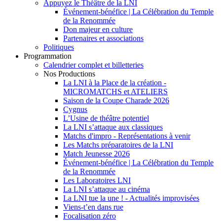
Appuyez le Théâtre de la LNI
Événement-bénéfice | La Célébration du Temple
de la Renommée
Don majeur en culture
Partenaires et associations
Politiques
Programmation
Calendrier complet et billetteries
Nos Productions
La LNI à la Place de la création -
MICROMATCHS et ATELIERS
Saison de la Coupe Charade 2026
Cygnus
L’Usine de théâtre potentiel
La LNI s’attaque aux classiques
Matchs d'impro - Représentations à venir
Les Matchs préparatoires de la LNI
Match Jeunesse 2026
Événement-bénéfice | La Célébration du Temple
de la Renommée
Les Laboratoires LNI
La LNI s’attaque au cinéma
La LNI tue la une ! - Actualités improvisées
Viens-t’en dans rue
Focalisation zéro