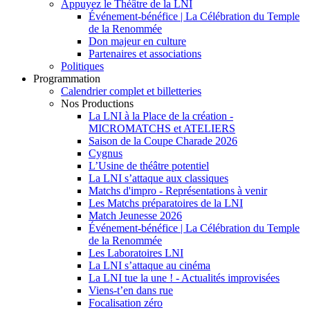
Appuyez le Théâtre de la LNI
Événement-bénéfice | La Célébration du Temple
de la Renommée
Don majeur en culture
Partenaires et associations
Politiques
Programmation
Calendrier complet et billetteries
Nos Productions
La LNI à la Place de la création -
MICROMATCHS et ATELIERS
Saison de la Coupe Charade 2026
Cygnus
L’Usine de théâtre potentiel
La LNI s’attaque aux classiques
Matchs d'impro - Représentations à venir
Les Matchs préparatoires de la LNI
Match Jeunesse 2026
Événement-bénéfice | La Célébration du Temple
de la Renommée
Les Laboratoires LNI
La LNI s’attaque au cinéma
La LNI tue la une ! - Actualités improvisées
Viens-t’en dans rue
Focalisation zéro