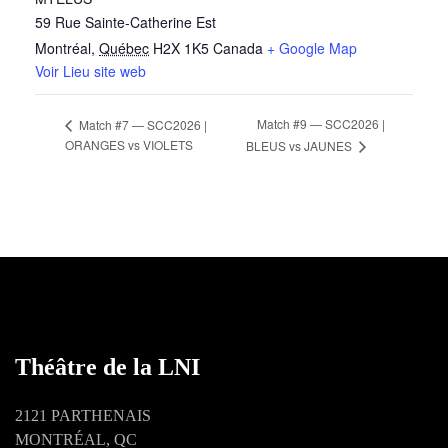
59 Rue Sainte-Catherine Est
Montréal
,
Québec
H2X 1K5
Canada
+ Google Map
Voir Lieu site web
Match #9 — SCC2026 |
Match #7 — SCC2026 |
ORANGES vs VIOLETS
BLEUS vs JAUNES
Théâtre de la LNI
2121 PARTHENAIS
MONTRÉAL, QC