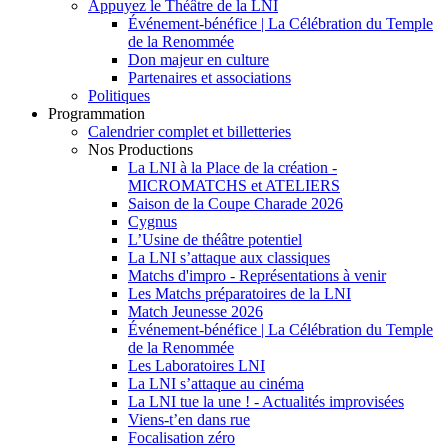
Appuyez le Théâtre de la LNI
Événement-bénéfice | La Célébration du Temple
de la Renommée
Don majeur en culture
Partenaires et associations
Politiques
Programmation
Calendrier complet et billetteries
Nos Productions
La LNI à la Place de la création -
MICROMATCHS et ATELIERS
Saison de la Coupe Charade 2026
Cygnus
L’Usine de théâtre potentiel
La LNI s’attaque aux classiques
Matchs d'impro - Représentations à venir
Les Matchs préparatoires de la LNI
Match Jeunesse 2026
Événement-bénéfice | La Célébration du Temple
de la Renommée
Les Laboratoires LNI
La LNI s’attaque au cinéma
La LNI tue la une ! - Actualités improvisées
Viens-t’en dans rue
Focalisation zéro