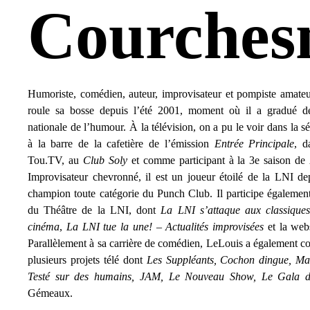
Courches
Humoriste, comédien, auteur, improvisateur et pompiste amate
roule sa bosse depuis l’été 2001, moment où il a gradué de
nationale de l’humour. À la télévision, on a pu le voir dans la s
à la barre de la cafetière de l’émission
Entrée Principale
, 
Tou.TV, au
Club Soly
et comme participant à la 3e saison de
Improvisateur chevronné, il est un joueur étoilé de la LNI de
champion toute catégorie du Punch Club.
Il participe égalemen
du Théâtre de la LNI, dont
La LNI s’attaque aux classique
cinéma
,
La LNI tue la une! – Actualités improvisées
et la we
Parallèlement à sa carrière de comédien, LeLouis a également c
plusieurs projets télé dont
Les Suppléants, Cochon dingue, 
Testé sur des humains, JAM, Le Nouveau Show, Le Gala d
Gémeaux.