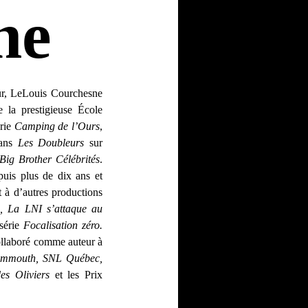
ne
ur, LeLouis Courchesne
 la prestigieuse École
érie
Camping de l’Ours
,
dans
Les Doubleurs
sur
Big Brother Célébrités
.
puis plus de dix ans et
t à d’autres productions
s, La LNI s’attaque au
bsérie
Focalisation zéro.
ollaboré comme auteur à
Mammouth, SNL Québec,
es Oliviers
et les Prix