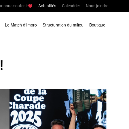
r nous soutenir
Actualités
Calendrier
Nous joindre
Le Match d'Impro
Structuration du milieu
Boutique
!