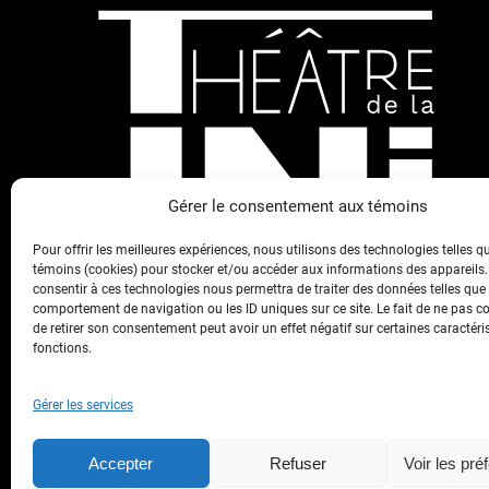
Gérer le consentement aux témoins
Pour offrir les meilleures expériences, nous utilisons des technologies telles q
témoins (cookies) pour stocker et/ou accéder aux informations des appareils. 
consentir à ces technologies nous permettra de traiter des données telles que 
comportement de navigation ou les ID uniques sur ce site. Le fait de ne pas c
de retirer son consentement peut avoir un effet négatif sur certaines caractéri
fonctions.
Gérer les services
Théâtre de la LNI © 2024
Une réalisation de
SimpleClic
Accepter
Refuser
Voir les pré