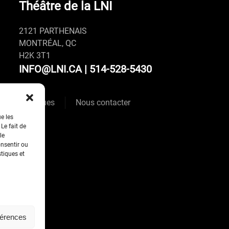
Théâtre de la LNI
2121 PARTHENAIS
MONTRÉAL, QC
H2K 3T1
INFO@LNI.CA
| 514-528-5430
Politiques
Nous contacter
ue les
Le fait de
le
onsentir ou
stiques et
férences