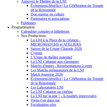
Appuyez le Théâtre de la LNI
Événement-bénéfice | La Célébration du Temple
de la Renommée
Don majeur en culture
Partenaires et associations
Politiques
Programmation
Calendrier complet et billetteries
Nos Productions
La LNI à la Place de la création -
MICROMATCHS et ATELIERS
Saison de la Coupe Charade 2026
Cygnus
L’Usine de théâtre potentiel
La LNI s’attaque aux classiques
Matchs d'impro - Représentations à venir
Les Matchs préparatoires de la LNI
Match Jeunesse 2026
Événement-bénéfice | La Célébration du Temple
de la Renommée
Les Laboratoires LNI
La LNI s’attaque au cinéma
La LNI tue la une ! - Actualités improvisées
Viens-t’en dans rue
Focalisation zéro