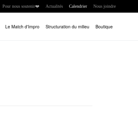
Pour nous soutenir❤️
Actualités
Calendrier
Nous joindre
Le Match d'Impro
Structuration du milieu
Boutique