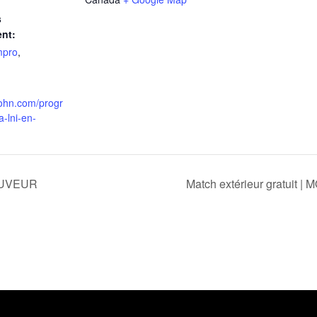
s
nt:
mpro
,
tjohn.com/progr
-lni-en-
SAUVEUR
Match extérieur gratuit