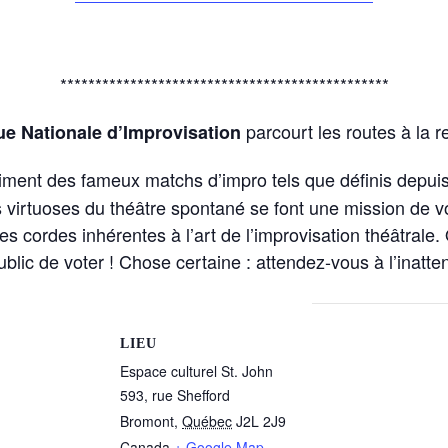
***********************************************
parcourt les routes à la r
e Nationale d’Improvisation
 aiment des fameux matchs d’impro tels que définis depui
 virtuoses du théâtre spontané se font une mission de 
s cordes inhérentes à l’art de l’improvisation théâtrale. 
blic de voter ! Chose certaine : attendez-vous à l’inat
LIEU
Espace culturel St. John
593, rue Shefford
Bromont
,
Québec
J2L 2J9
Canada
+ Google Map