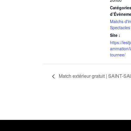
Catégorie
d’Évèneme
Matchs d'i
Spectacles
Site :
https://les
ammation/la
tournee/
Match extérieur gratuit | SAINT-